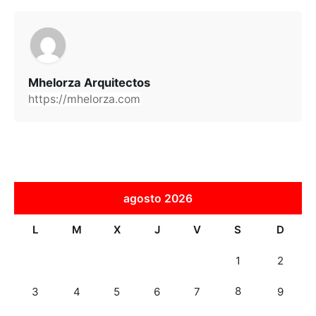
Mhelorza Arquitectos
https://mhelorza.com
agosto 2026
L
M
X
J
V
S
D
1
2
8
3
4
5
6
7
9